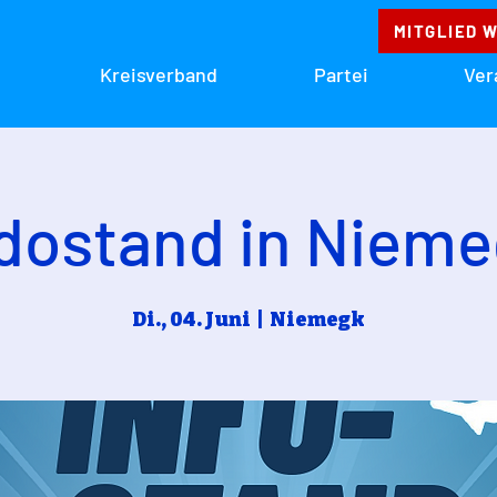
MITGLIED 
Kreisverband
Partei
Ver
dostand in Niem
Di., 04. Juni
  |  
Niemegk