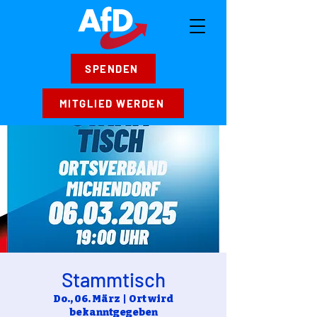
SPENDEN
MITGLIED WERDEN
Stammtisch
Do., 06. März
  |  
Ort wird
bekanntgegeben