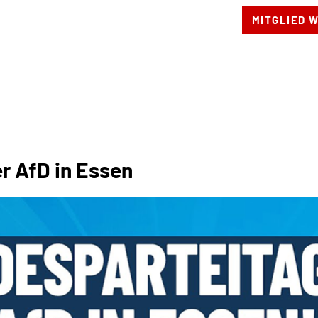
MITGLIED 
Kreisverband
Partei
Ver
r AfD in Essen