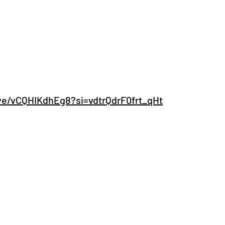
ve/vCQHIKdhEg8?si=vdtrQdrF0frt_qHt