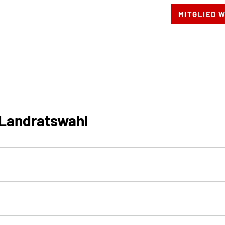
MITGLIED 
Kreisverband
Partei
Ver
 Landratswahl